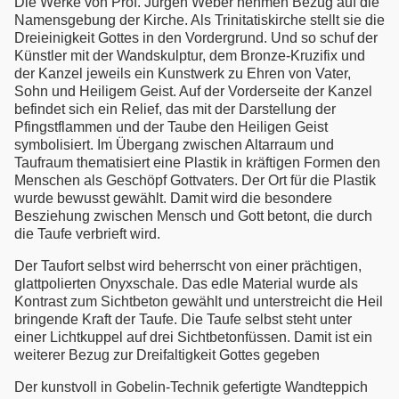
Die Werke von Prof. Jürgen Weber nehmen Bezug auf die
Namensgebung der Kirche. Als Trinitatiskirche stellt sie die
Dreieinigkeit Gottes in den Vordergrund. Und so schuf der
Künstler mit der Wandskulptur, dem Bronze-Kruzifix und
der Kanzel jeweils ein Kunstwerk zu Ehren von Vater,
Sohn und Heiligem Geist. Auf der Vorderseite der Kanzel
befindet sich ein Relief, das mit der Darstellung der
Pfingstflammen und der Taube den Heiligen Geist
symbolisiert. Im Übergang zwischen Altarraum und
Taufraum thematisiert eine Plastik in kräftigen Formen den
Menschen als Geschöpf Gottvaters. Der Ort für die Plastik
wurde bewusst gewählt. Damit wird die besondere
Besziehung zwischen Mensch und Gott betont, die durch
die Taufe verbrieft wird.
Der Taufort selbst wird beherrscht von einer prächtigen,
glattpolierten Onyxschale. Das edle Material wurde als
Kontrast zum Sichtbeton gewählt und unterstreicht die Heil
bringende Kraft der Taufe. Die Taufe selbst steht unter
einer Lichtkuppel auf drei Sichtbetonfüssen. Damit ist ein
weiterer Bezug zur Dreifaltigkeit Gottes gegeben
Der kunstvoll in Gobelin-Technik gefertigte Wandteppich