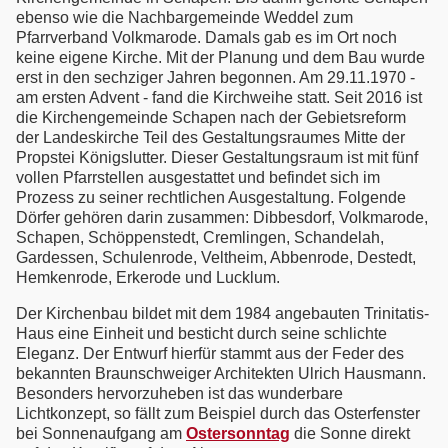
ebenso wie die Nachbargemeinde Weddel zum
Pfarrverband Volkmarode. Damals gab es im Ort noch
keine eigene Kirche. Mit der Planung und dem Bau wurde
erst in den sechziger Jahren begonnen. Am 29.11.1970 -
am ersten Advent - fand die Kirchweihe statt. Seit 2016 ist
die Kirchengemeinde Schapen nach der Gebietsreform
der Landeskirche Teil des Gestaltungsraumes Mitte der
Propstei Königslutter. Dieser Gestaltungsraum ist mit fünf
vollen Pfarrstellen ausgestattet und befindet sich im
Prozess zu seiner rechtlichen Ausgestaltung. Folgende
Dörfer gehören darin zusammen: Dibbesdorf, Volkmarode,
Schapen, Schöppenstedt, Cremlingen, Schandelah,
Gardessen, Schulenrode, Veltheim, Abbenrode, Destedt,
Hemkenrode, Erkerode und Lucklum.
Der Kirchenbau bildet mit dem 1984 angebauten Trinitatis-
Haus eine Einheit und besticht durch seine schlichte
Eleganz. Der Entwurf hierfür stammt aus der Feder des
bekannten Braunschweiger Architekten Ulrich Hausmann.
Besonders hervorzuheben ist das wunderbare
Lichtkonzept, so fällt zum Beispiel durch das Osterfenster
bei Sonnenaufgang am
Ostersonntag
die Sonne direkt